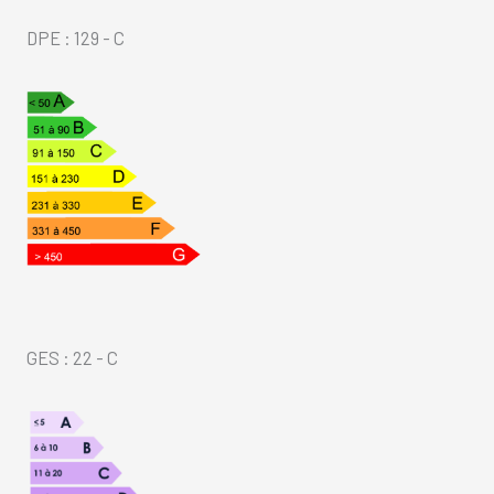
DPE : 129 - C
GES : 22 - C