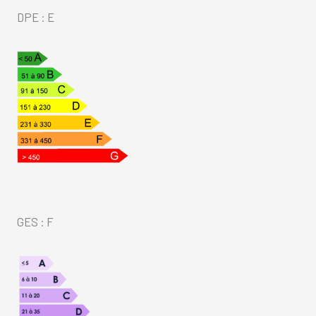
DPE : E
GES : F