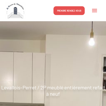
Aller
Men
au
PRENDRE RENDEZ-VOUS
contenu
princ
Levallois-Perret / 2P meublé entièrement refait
à neuf